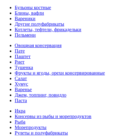
Бульоны костные
Блины, вафли
Вареники
Другие полуфабрикаты
Котлеты, тефтели, фрикадельки
Пельмени
Овощная консервация
Пате
Паштет
Риет
Тушенка
Фрукты и ягоды, орехи консервированные
Салат
Хумус
Варенье
Джем, топпинг, повидло
Паста
Икра
Консервы из рыбы и морепродуктов
Рыба
Морепродукты
Рулеты и полуфабрикаты