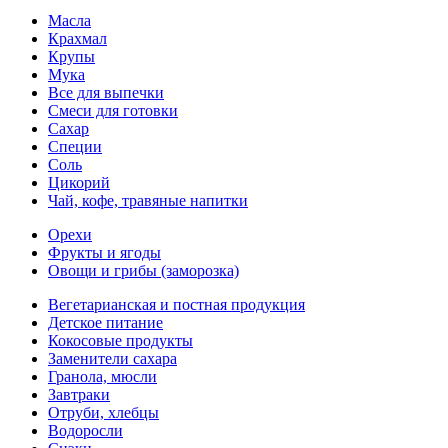
Масла
Крахмал
Крупы
Мука
Все для выпечки
Смеси для готовки
Сахар
Специи
Соль
Цикорий
Чай, кофе, травяные напитки
Орехи
Фрукты и ягоды
Овощи и грибы (заморозка)
Вегетарианская и постная продукция
Детское питание
Кокосовые продукты
Заменители сахара
Гранола, мюсли
Завтраки
Отруби, хлебцы
Водоросли