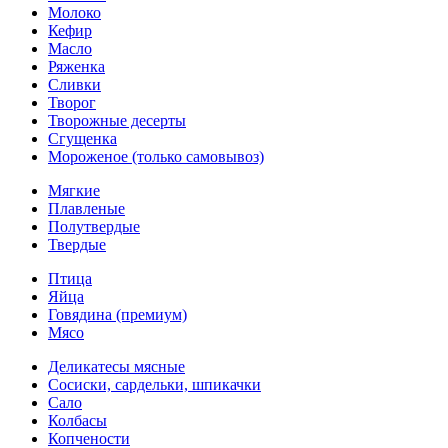
Молоко
Кефир
Масло
Ряженка
Сливки
Творог
Творожные десерты
Сгущенка
Мороженое (только самовывоз)
Мягкие
Плавленые
Полутвердые
Твердые
Птица
Яйца
Говядина (премиум)
Мясо
Деликатесы мясные
Сосиски, сардельки, шпикачки
Сало
Колбасы
Копчености