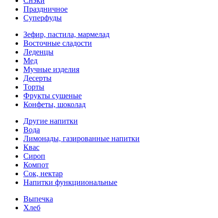
Снэки
Праздничное
Суперфуды
Зефир, пастила, мармелад
Восточные сладости
Леденцы
Мед
Мучные изделия
Десерты
Торты
Фрукты сушеные
Конфеты, шоколад
Другие напитки
Вода
Лимонады, газированные напитки
Квас
Сироп
Компот
Сок, нектар
Напитки функцииональные
Выпечка
Хлеб