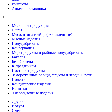
контакты
Анкета поставщика
X
Молочная продукция
Сыры
Мясо, птица и яйца (охлажденные)
Мясные изделия
Полуфабрикаты
Консервация
Морепродукты и рыбные полуфабрикаты
Бакалея
Без Глютена
К праздникам
Постные продукты
Замороженные овощи, фрукты и ягоды. Орехи.
Полезно
Кондитерские изделия
Напитки
Хлебобулочные изделия
Другое
Йогурт
Сметана