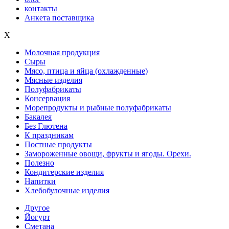
контакты
Анкета поставщика
X
Молочная продукция
Сыры
Мясо, птица и яйца (охлажденные)
Мясные изделия
Полуфабрикаты
Консервация
Морепродукты и рыбные полуфабрикаты
Бакалея
Без Глютена
К праздникам
Постные продукты
Замороженные овощи, фрукты и ягоды. Орехи.
Полезно
Кондитерские изделия
Напитки
Хлебобулочные изделия
Другое
Йогурт
Сметана