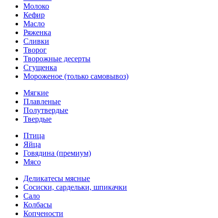
Молоко
Кефир
Масло
Ряженка
Сливки
Творог
Творожные десерты
Сгущенка
Мороженое (только самовывоз)
Мягкие
Плавленые
Полутвердые
Твердые
Птица
Яйца
Говядина (премиум)
Мясо
Деликатесы мясные
Сосиски, сардельки, шпикачки
Сало
Колбасы
Копчености