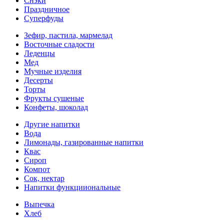
Снэки
Праздничное
Суперфуды
Зефир, пастила, мармелад
Восточные сладости
Леденцы
Мед
Мучные изделия
Десерты
Торты
Фрукты сушеные
Конфеты, шоколад
Другие напитки
Вода
Лимонады, газированные напитки
Квас
Сироп
Компот
Сок, нектар
Напитки функцииональные
Выпечка
Хлеб