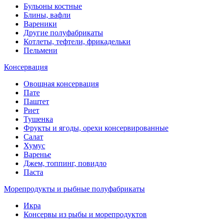
Бульоны костные
Блины, вафли
Вареники
Другие полуфабрикаты
Котлеты, тефтели, фрикадельки
Пельмени
Консервация
Овощная консервация
Пате
Паштет
Риет
Тушенка
Фрукты и ягоды, орехи консервированные
Салат
Хумус
Варенье
Джем, топпинг, повидло
Паста
Морепродукты и рыбные полуфабрикаты
Икра
Консервы из рыбы и морепродуктов