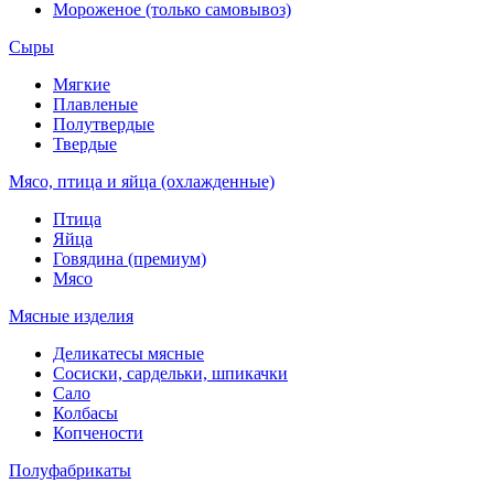
Мороженое (только самовывоз)
Сыры
Мягкие
Плавленые
Полутвердые
Твердые
Мясо, птица и яйца (охлажденные)
Птица
Яйца
Говядина (премиум)
Мясо
Мясные изделия
Деликатесы мясные
Сосиски, сардельки, шпикачки
Сало
Колбасы
Копчености
Полуфабрикаты