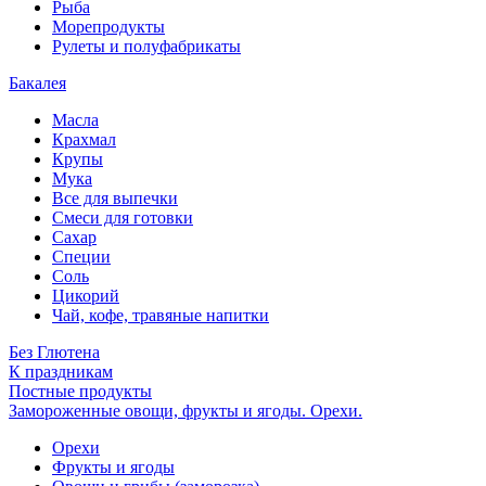
Рыба
Морепродукты
Рулеты и полуфабрикаты
Бакалея
Масла
Крахмал
Крупы
Мука
Все для выпечки
Смеси для готовки
Сахар
Специи
Соль
Цикорий
Чай, кофе, травяные напитки
Без Глютена
К праздникам
Постные продукты
Замороженные овощи, фрукты и ягоды. Орехи.
Орехи
Фрукты и ягоды