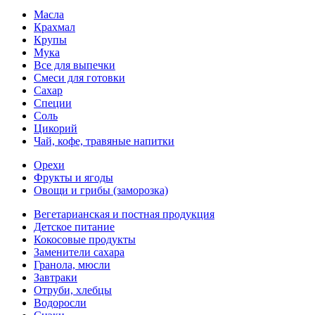
Масла
Крахмал
Крупы
Мука
Все для выпечки
Смеси для готовки
Сахар
Специи
Соль
Цикорий
Чай, кофе, травяные напитки
Орехи
Фрукты и ягоды
Овощи и грибы (заморозка)
Вегетарианская и постная продукция
Детское питание
Кокосовые продукты
Заменители сахара
Гранола, мюсли
Завтраки
Отруби, хлебцы
Водоросли