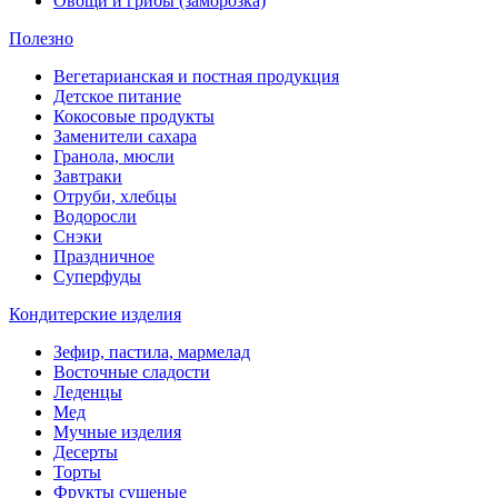
Овощи и грибы (заморозка)
Полезно
Вегетарианская и постная продукция
Детское питание
Кокосовые продукты
Заменители сахара
Гранола, мюсли
Завтраки
Отруби, хлебцы
Водоросли
Снэки
Праздничное
Суперфуды
Кондитерские изделия
Зефир, пастила, мармелад
Восточные сладости
Леденцы
Мед
Мучные изделия
Десерты
Торты
Фрукты сушеные