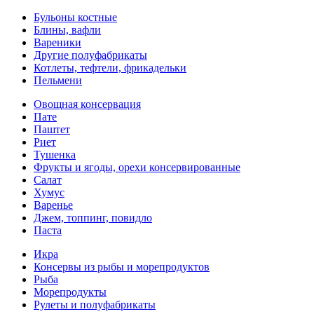
Бульоны костные
Блины, вафли
Вареники
Другие полуфабрикаты
Котлеты, тефтели, фрикадельки
Пельмени
Овощная консервация
Пате
Паштет
Риет
Тушенка
Фрукты и ягоды, орехи консервированные
Салат
Хумус
Варенье
Джем, топпинг, повидло
Паста
Икра
Консервы из рыбы и морепродуктов
Рыба
Морепродукты
Рулеты и полуфабрикаты