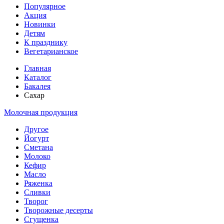
Популярное
Акция
Новинки
Детям
К празднику
Вегетарианское
Главная
Каталог
Бакалея
Сахар
Молочная продукция
Другое
Йогурт
Сметана
Молоко
Кефир
Масло
Ряженка
Сливки
Творог
Творожные десерты
Сгущенка