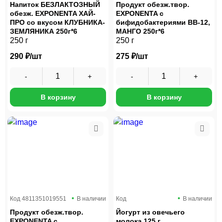
Напиток БЕЗЛАКТОЗНЫЙ
Продукт обезж.твор.
обезж. EXPONENTA ХАЙ-
EXPONENTA с
ПРО со вкусом КЛУБНИКА-
бифидобактериями ВВ-12,
ЗЕМЛЯНИКА 250г*6
МАНГО 250г*6
250 г
250 г
290 ₽/шт
275 ₽/шт
В корзину
В корзину
Код
4811351019551
В наличии
Код
В наличии
Продукт обезж.твор.
Йогурт из овечьего
EXPONENTA с
молока 125 г