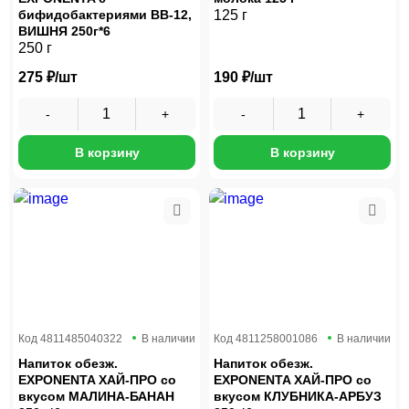
бифидобактериями ВВ-12,
125 г
ВИШНЯ 250г*6
250 г
275 ₽/шт
190 ₽/шт
В корзину
В корзину
Код
4811485040322
В наличии
Код
4811258001086
В наличии
Напиток обезж.
Напиток обезж.
EXPONENTA ХАЙ-ПРО со
EXPONENTA ХАЙ-ПРО со
вкусом МАЛИНА-БАНАН
вкусом КЛУБНИКА-АРБУЗ