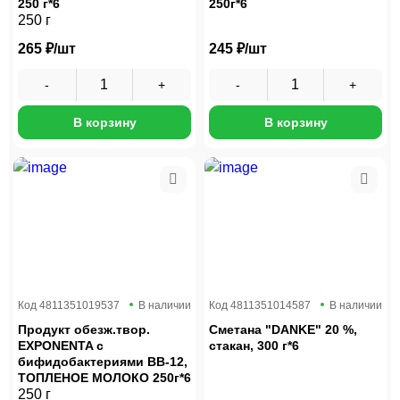
250 г*6
250г*6
250 г
265 ₽/шт
245 ₽/шт
В корзину
В корзину
Код
4811351019537
В наличии
Код
4811351014587
В наличии
Продукт обезж.твор.
Сметана "DANKE" 20 %,
EXPONENTA с
стакан, 300 г*6
бифидобактериями ВВ-12,
ТОПЛЕНОЕ МОЛОКО 250г*6
250 г