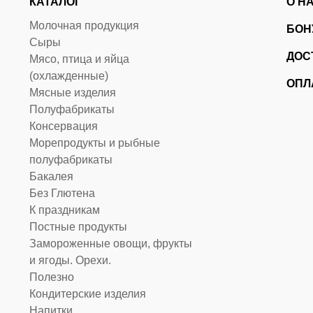
КАТАЛОГ
О Н
Молочная продукция
БОН
Сыры
ДОС
Мясо, птица и яйца
(охлажденные)
ОПЛ
Мясные изделия
Полуфабрикаты
Консервация
Морепродукты и рыбные
полуфабрикаты
Бакалея
Без Глютена
К праздникам
Постные продукты
Замороженные овощи, фрукты
и ягоды. Орехи.
Полезно
Кондитерские изделия
Напитки